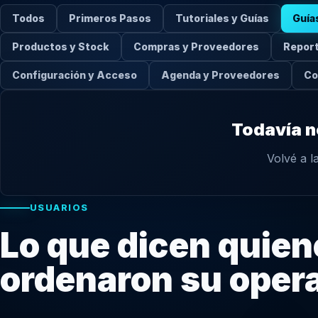
Todos
Primeros Pasos
Tutoriales y Guías
Guía
Productos y Stock
Compras y Proveedores
Report
Configuración y Acceso
Agenda y Proveedores
Co
Todavía n
Volvé a l
USUARIOS
Lo que dicen quien
ordenaron su oper