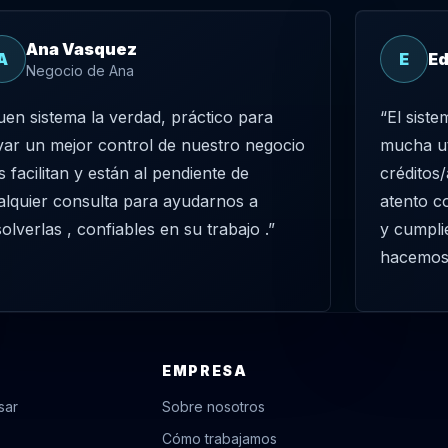
Ana Vasquez
A
E
Ed
Negocio de Ana
uen sistema la verdad, práctico para
“El sist
evar un mejor control de nuestro negocio
mucha ut
s facilitan y están al pendiente de
créditos
alquier consulta para ayudarnos a
atento c
solverlas , confiables en su trabajo .”
y cumpli
hacemos
EMPRESA
sar
Sobre nosotros
Cómo trabajamos