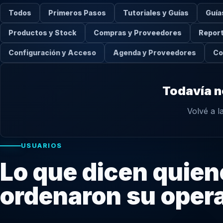
Todos
Primeros Pasos
Tutoriales y Guías
Guía
Productos y Stock
Compras y Proveedores
Report
Configuración y Acceso
Agenda y Proveedores
Co
Todavía n
Volvé a l
USUARIOS
Lo que dicen quien
ordenaron su oper