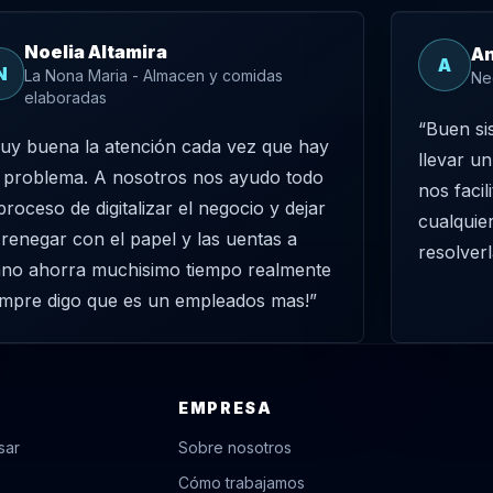
Noelia Altamira
An
A
N
La Nona Maria - Almacen y comidas
Ne
elaboradas
“Buen si
uy buena la atención cada vez que hay
llevar u
 problema. A nosotros nos ayudo todo
nos facil
 proceso de digitalizar el negocio y dejar
cualquie
 renegar con el papel y las uentas a
resolverl
no ahorra muchisimo tiempo realmente
empre digo que es un empleados mas!”
EMPRESA
sar
Sobre nosotros
Cómo trabajamos