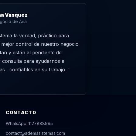
a Vasquez
gocio de Ana
stema la verdad, práctico para
n mejor control de nuestro negocio
itan y están al pendiente de
r consulta para ayudarnos a
as , confiables en su trabajo .”
CONTACTO
WhatsApp: 1127888995
contact@ademasistemas.com